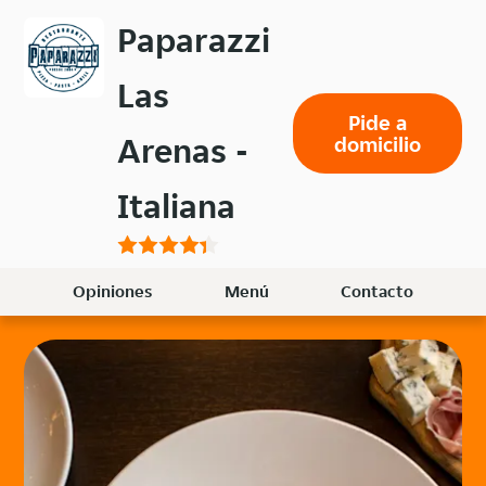
Volver
Paparazzi
al
menú
Las
principal
Pide a
Arenas -
domicilio
Italiana
Opiniones
Menú
Contacto